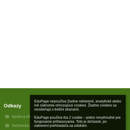
EduPage nepoužíva žiadne reklamné, analytické alebo 
Odkazy
iné súkromie ohrozujúce cookies. Žiadne cookies sa 
nezdieľajú s tretími stranami.

Správca obsahu
EduPage používa iba 2 cookie – jedno nevyhnutné pre 
fungovanie prihlasovania. Toto je dočasné, po 
Technická podpora
zatvorení prehliadača sa odstráni.
