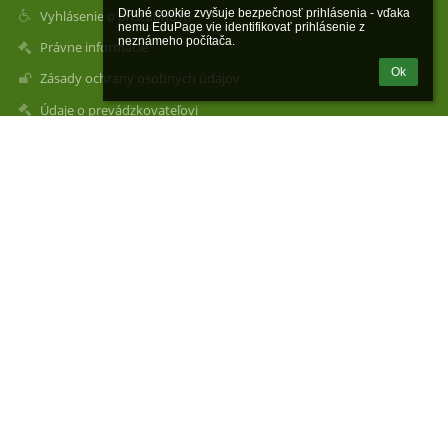
Druhé cookie zvyšuje bezpečnosť prihlásenia - vďaka 
Vyhlásenie o prístupnosti
nemu EduPage vie identifikovať prihlásenie z 
neznámeho počítača.
Právne informácie
Ok
Zásady ochrany osobných údajov
Údaje o prevádzkovateľovi
Mapa stránok
O škole
Kontakt
Novinky
Kontakty
Stredná odborná škola lesnícka, Kollárova 10, Prešov Elokované
pracovisko Bijacovce 1
slspo_bijacovce@slspo.sk
kamenicka.agata@slspo.sk
053 06 Bijacovce 1
Slovakia