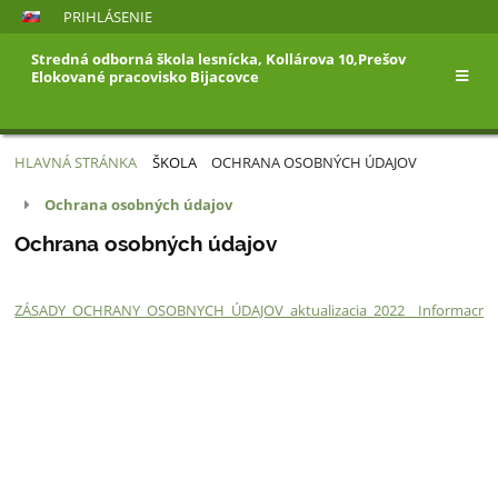
PRIHLÁSENIE
Stredná odborná škola lesnícka, Kollárova 10,Prešov
Elokované pracovisko Bijacovce
HLAVNÁ STRÁNKA
ŠKOLA
OCHRANA OSOBNÝCH ÚDAJOV
Ochrana
Ochrana osobných údajov
osobných
Ochrana osobných údajov
údajov
ZÁSADY_OCHRANY_OSOBNYCH_ÚDAJOV_aktualizacia_2022__Informacna_po