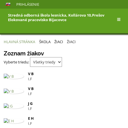
PRIHLÁSENIE
Stredná odborná škola lesnícka, Kollárova 10,Prešov
Elokované pracovisko Bijacovce
HLAVNÁ STRÁNKA
ŠKOLA
ŽIACI
ŽIACI
Zoznam žiakov
Vyberte triedu:
V B
I.F
V B
I.F
J G
I.F
E H
I.F