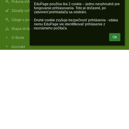
Právne informácie
EduPage používa iba 2 cookie – jedno nevyhnutné pre 
fungovanie prihlasovania. Toto je dočasné, po 
Zásady ochrany osobných údajov
zatvorení prehliadača sa odstráni.

Údaje o prevádzkovateľovi
Druhé cookie zvyšuje bezpečnosť prihlásenia - vďaka 
nemu EduPage vie identifikovať prihlásenie z 
Mapa stránok
neznámeho počítača.
O škole
Ok
Kontakt
Novinky
Kontakty
Stredná odborná škola lesnícka, Kollárova 10, Prešov Elokované
pracovisko Bijacovce 1
slspo_bijacovce@slspo.sk
kamenicka.agata@slspo.sk
053 06 Bijacovce 1
Slovakia
sekretariát 053/4182041