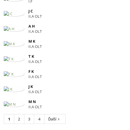
I.F
J C
II.A OLT
A H
II.A OLT
M K
II.A OLT
T K
II.A OLT
F K
II.A OLT
J K
II.A OLT
M N
II.A OLT
1
2
3
4
Ďalší