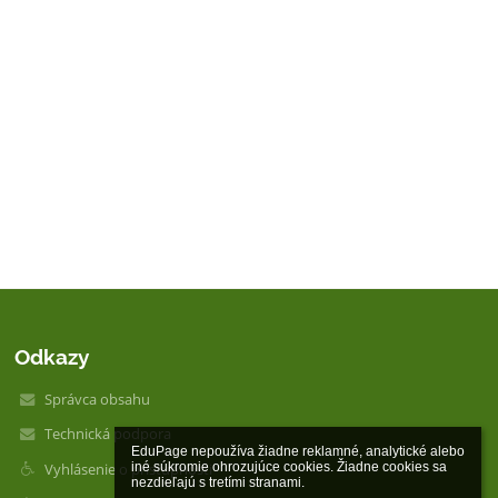
Odkazy
Správca obsahu
Technická podpora
EduPage nepoužíva žiadne reklamné, analytické alebo 
Vyhlásenie o prístupnosti
iné súkromie ohrozujúce cookies. Žiadne cookies sa 
nezdieľajú s tretími stranami.
