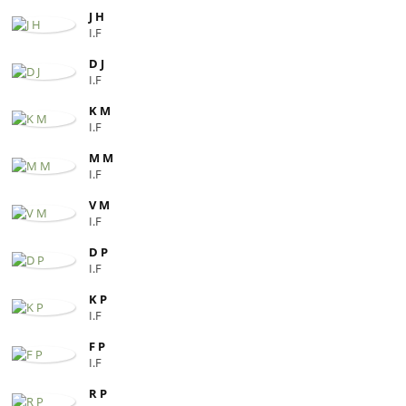
J H
I.F
D J
I.F
K M
I.F
M M
I.F
V M
I.F
D P
I.F
K P
I.F
F P
I.F
R P